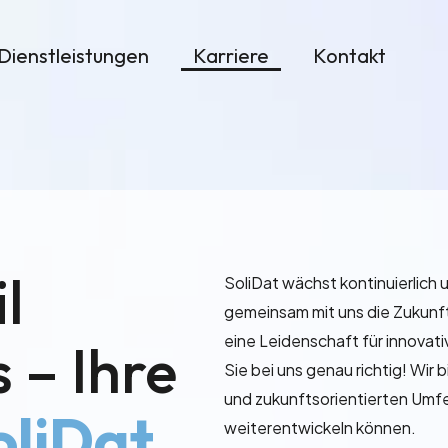
Dienstleistungen
Karriere
Kontakt
l
SoliDat wächst kontinuierlich 
gemeinsam mit uns die Zukunf
eine Leidenschaft für innovati
 – Ihre
Sie bei uns genau richtig! Wir
und zukunftsorientierten Umfel
oliDat
weiterentwickeln können.